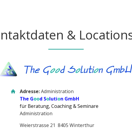
ntaktdaten & Location
Adresse:
Administration
The G
oo
d S
o
luti
o
n GmbH
für Beratung, Coaching & Seminare
Administration
Weierstrasse 21 8405 Winterthur