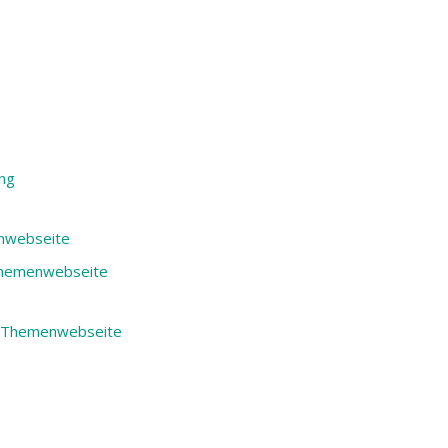
ing
enwebseite
Themenwebseite
er-Themenwebseite