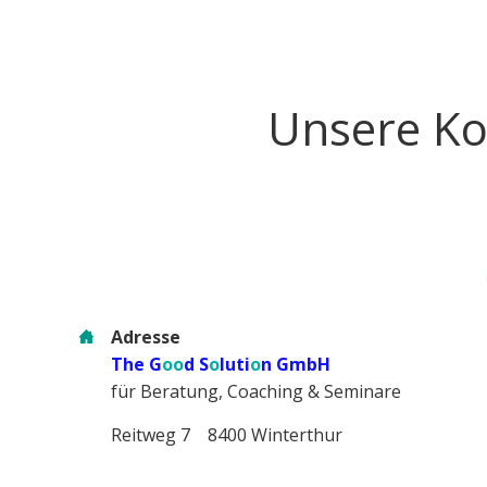
Unsere Ko
Adresse
The G
oo
d S
o
luti
o
n GmbH
für Beratung, Coaching & Seminare
Reitweg 7 8400 Winterthur