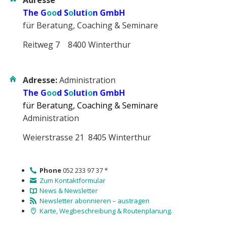
The G
oo
d S
o
luti
o
n GmbH
für Beratung, Coaching & Seminare
Reitweg 7 8400 Winterthur
Adresse:
Administration
The G
oo
d S
o
luti
o
n GmbH
für Beratung, Coaching & Seminare
Administration
Weierstrasse 21 8405 Winterthur
Phone
052 233 97 37 *
Zum Kontaktformular
News & Newsletter
Newsletter abonnieren – austragen
Karte, Wegbeschreibung & Routenplanung.