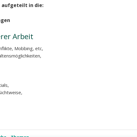
ufgeteilt in die:
ngen
er Arbeit
likte, Mobbing, etc,
ltensmöglichkeiten,
ials,
ichtweise,