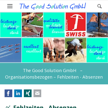
The Good Solution GmbH –
Organisationsbezogen – Fehlzeiten - Absenzen
Facebook
LinkedIn
Xing
E-mail
Fehlzeiten - Absenzen