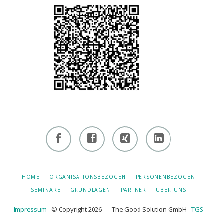
Facebook
Facebook
Xing -
Linkedin
- owi
- owi
Albert
- Albert
zentrum
zentrum
Hiltebrand
Hiltebrand
NAVIGATION
HOME
ORGANISATIONSBEZOGEN
PERSONENBEZOGEN
ÜBERSPRINGEN
winterthur
netzwerk
SEMINARE
GRUNDLAGEN
PARTNER
ÜBER UNS
Impressum
- © Copyright 2026 The Good Solution GmbH -
TGS