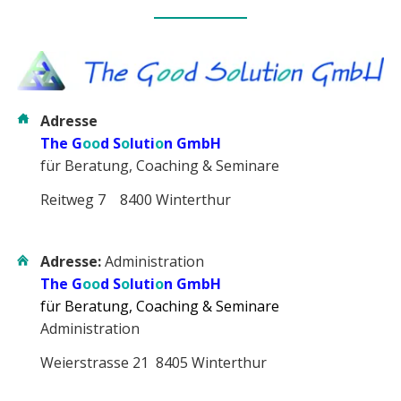
Adresse
The G
oo
d S
o
luti
o
n GmbH
für Beratung, Coaching & Seminare
Reitweg 7 8400 Winterthur
Adresse:
Administration
The G
oo
d S
o
luti
o
n GmbH
für Beratung, Coaching & Seminare
Administration
Weierstrasse 21 8405 Winterthur