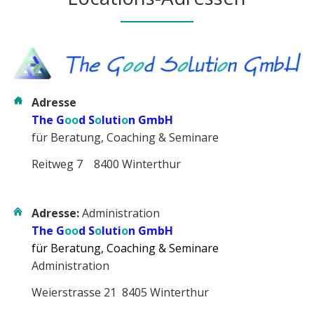
Adresse
The G
oo
d S
o
luti
o
n GmbH
für Beratung, Coaching & Seminare
Reitweg 7 8400 Winterthur
Adresse:
Administration
The G
oo
d S
o
luti
o
n GmbH
für Beratung, Coaching & Seminare
Administration
Weierstrasse 21 8405 Winterthur