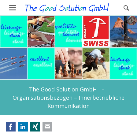
The Good Solution GmbH –
Organisationsbezogen – Innerbetriebliche
Kommunikation
Facebook
LinkedIn
Xing
E-mail