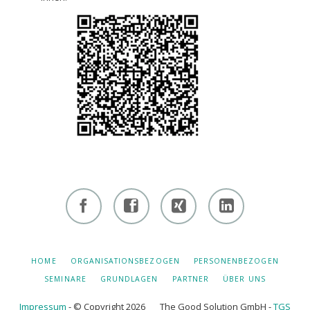
Facebook
Facebook
Xing -
Linkedin
- owi
- owi
Albert
- Albert
zentrum
zentrum
Hiltebrand
Hiltebrand
NAVIGATION
HOME
ORGANISATIONSBEZOGEN
PERSONENBEZOGEN
ÜBERSPRINGEN
winterthur
netzwerk
SEMINARE
GRUNDLAGEN
PARTNER
ÜBER UNS
Impressum
- © Copyright 2026 The Good Solution GmbH -
TGS