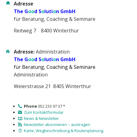
Adresse
The G
oo
d S
o
luti
o
n GmbH
für Beratung, Coaching & Seminare
Reitweg 7 8400 Winterthur
Adresse:
Administration
The G
oo
d S
o
luti
o
n GmbH
für Beratung, Coaching & Seminare
Administration
Weierstrasse 21 8405 Winterthur
Phone
052 233 97 37 *
Zum Kontaktformular
News & Newsletter
Newsletter abonnieren – austragen
Karte, Wegbeschreibung & Routenplanung.