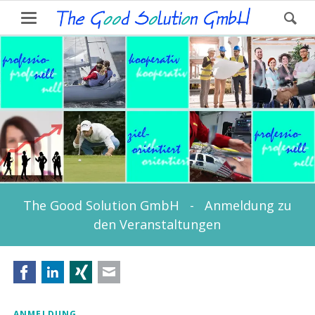
The Good Solution GmbH - Anmeldung zu
den Veranstaltungen
Facebook
LinkedIn
Xing
E-mail
ANMELDUNG