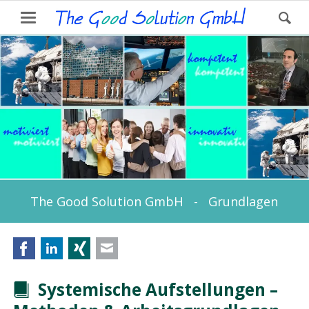
The Good Solution GmbH - Grundlagen
Facebook
LinkedIn
Xing
E-mail
Systemische Aufstellungen –