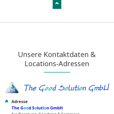
Unsere Kontaktdaten &
Locations-Adressen
Adresse
The G
oo
d S
o
luti
o
n GmbH